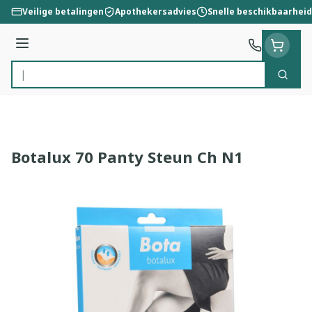
Ga naar de inhoud
Veilige betalingen
Apothekersadvies
Snelle beschikbaarheid
Menu
Zoek
Product, merk, categorie...
Botalux 70 Panty Steun Ch N1