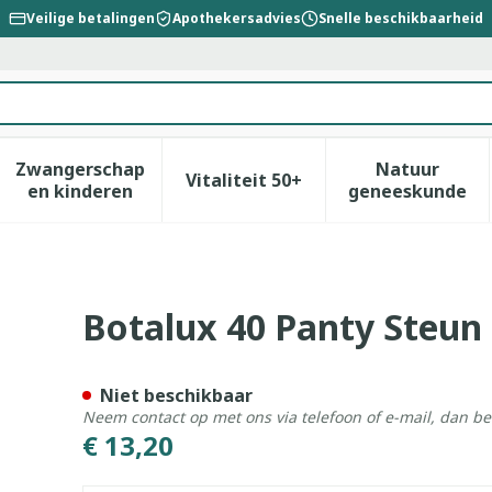
Veilige betalingen
Apothekersadvies
Snelle beschikbaarheid
Zwangerschap
Natuur
Vitaliteit 50+
id, verzorging en hygiëne categorie
enu voor Dieet, voeding en vitamines categorie
Toon submenu voor Zwangerschap en kinderen
Toon submenu voor Vitalitei
Toon sub
en kinderen
geneeskunde
 N5
Botalux 40 Panty Steun
Niet beschikbaar
Neem contact op met ons via telefoon of e-mail, dan b
€ 13,20