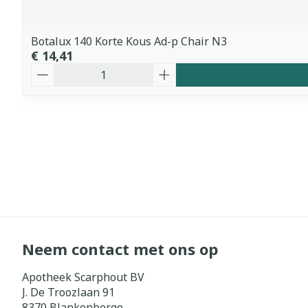
Botalux 140 Korte Kous Ad-p Chair N3
€ 14,41
Aantal
Neem contact met ons op
Apotheek Scarphout BV
J. De Troozlaan 91
8370
Blankenberge