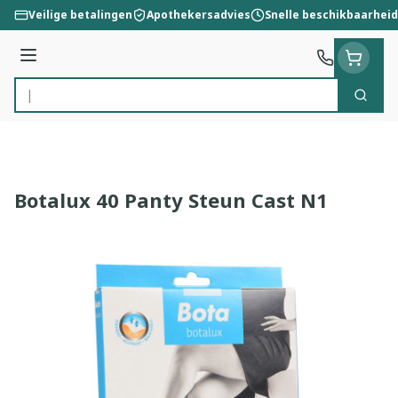
Ga naar de inhoud
Veilige betalingen
Apothekersadvies
Snelle beschikbaarheid
Menu
Zoek
Product, merk, categorie...
Botalux 40 Panty Steun Cast N1