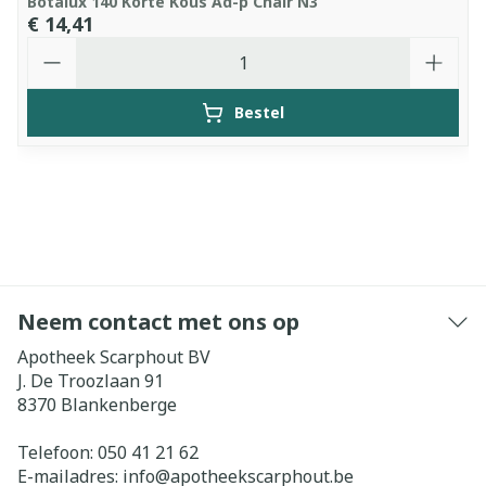
Botalux 140 Korte Kous Ad-p Chair N3
€ 14,41
Aantal
Bestel
Neem contact met ons op
Apotheek Scarphout BV
J. De Troozlaan 91
8370
Blankenberge
Telefoon:
050 41 21 62
E-mailadres:
info@
apotheekscarphout.be