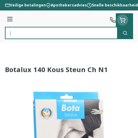
Ga naar de inhoud
Veilige betalingen
Apothekersadvies
Snelle beschikbaarheid
Menu
Zoek
Product, merk, categorie...
Botalux 140 Kous Steun Ch N1