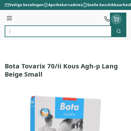
Ga naar de inhoud
Veilige betalingen
Apothekersadvies
Snelle beschikbaarheid
Menu
Zoek
Product, merk, categorie...
Bota Tovarix 70/ii Kous Agh-p Lang
Beige Small