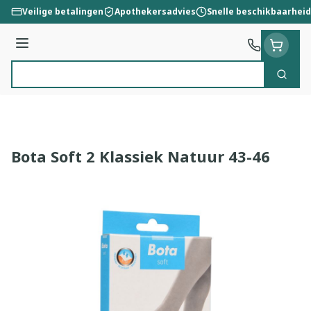
Ga naar de inhoud
Veilige betalingen
Apothekersadvies
Snelle beschikbaarheid
Menu
Zoek
Product, merk, categorie...
Bota Soft 2 Klassiek Natuur 43-46