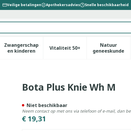
Veilige betalingen
Apothekersadvies
Snelle beschikbaarheid
Zwangerschap
Natuur
Vitaliteit 50+
id, verzorging en hygiëne categorie
enu voor Dieet, voeding en vitamines categorie
Toon submenu voor Zwangerschap en kinderen
Toon submenu voor Vitalitei
Toon sub
en kinderen
geneeskunde
Bota Plus Knie Wh M
Niet beschikbaar
Neem contact op met ons via telefoon of e-mail, dan b
€ 19,31