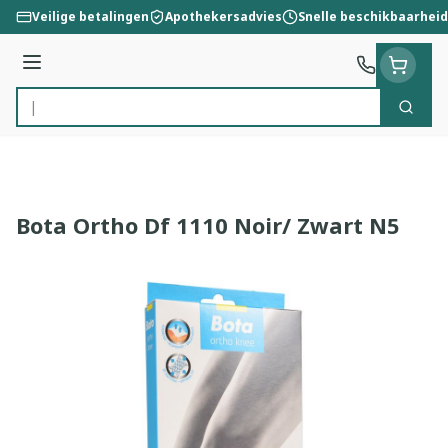
Ga naar de inhoud
Veilige betalingen
Apothekersadvies
Snelle beschikbaarheid
Menu
Zoek
Product, merk, categorie...
Bota Ortho Df 1110 Noir/ Zwart N5