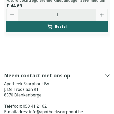
Futuro Vochtregulerende Kniebandage 45696, Medium
€ 44,69
Aantal
Bestel
Neem contact met ons op
Apotheek Scarphout BV
J. De Troozlaan 91
8370
Blankenberge
Telefoon:
050 41 21 62
E-mailadres:
info@
apotheekscarphout.be