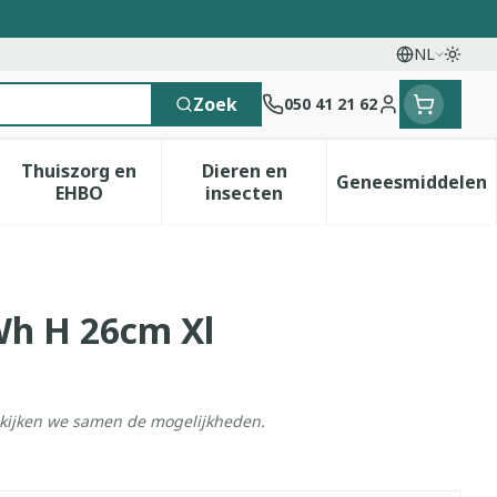
NL
Overs
Talen
Zoek
050 41 21 62
Klant menu
Thuiszorg en
Dieren en
Geneesmiddelen
 categorie
t 50+ categorie
menu voor Natuur geneeskunde categorie
Toon submenu voor Thuiszorg en EHBO catego
Toon submenu voor Dieren e
Toon sub
EHBO
insecten
Wh H 26cm Xl
ekijken we samen de mogelijkheden.