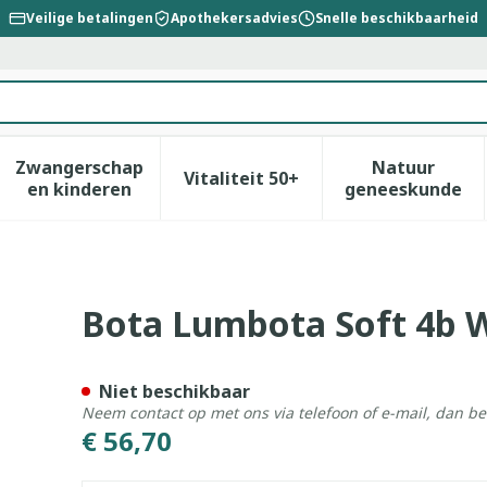
Veilige betalingen
Apothekersadvies
Snelle beschikbaarheid
Zwangerschap
Natuur
Vitaliteit 50+
id, verzorging en hygiëne categorie
enu voor Dieet, voeding en vitamines categorie
Toon submenu voor Zwangerschap en kinderen
Toon submenu voor Vitalitei
Toon sub
en kinderen
geneeskunde
H 26cm Xl
Bota Lumbota Soft 4b 
Niet beschikbaar
Neem contact op met ons via telefoon of e-mail, dan b
€ 56,70