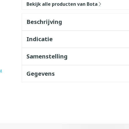
Bekijk alle producten van Bota
Beschrijving
Indicatie
Samenstelling
Gegevens
k met de tabtoets. Je kunt de carrousel overslaan of direct