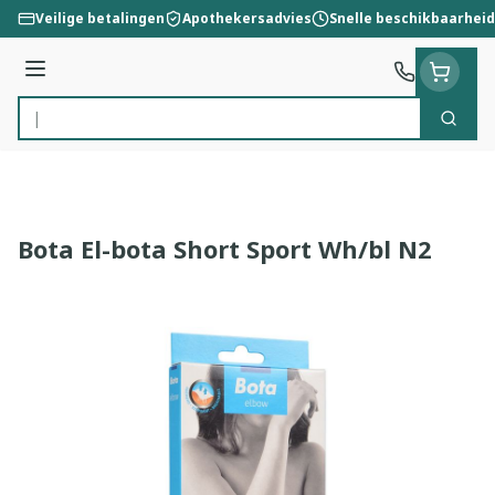
Ga naar de inhoud
Veilige betalingen
Apothekersadvies
Snelle beschikbaarheid
Menu
Zoek
Product, merk, categorie...
Bota El-bota Short Sport Wh/bl N2