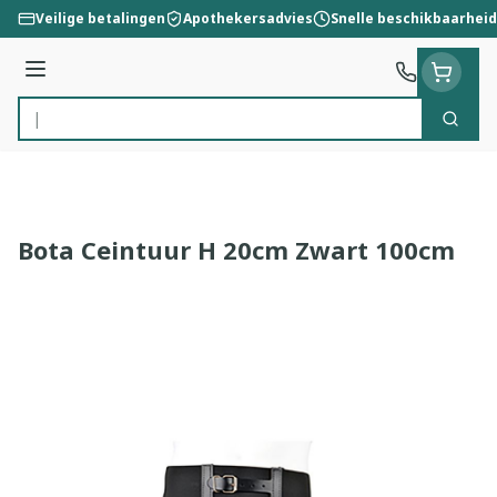
Ga naar de inhoud
Veilige betalingen
Apothekersadvies
Snelle beschikbaarheid
Menu
Zoek
Product, merk, categorie...
Bota Ceintuur H 20cm Zwart 100cm