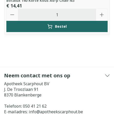
Botalux 140 Korte Kous Ad-p Chair N3
€ 14,41
Aantal
Bestel
Neem contact met ons op
Apotheek Scarphout BV
J. De Troozlaan 91
8370
Blankenberge
Telefoon:
050 41 21 62
E-mailadres:
info@
apotheekscarphout.be