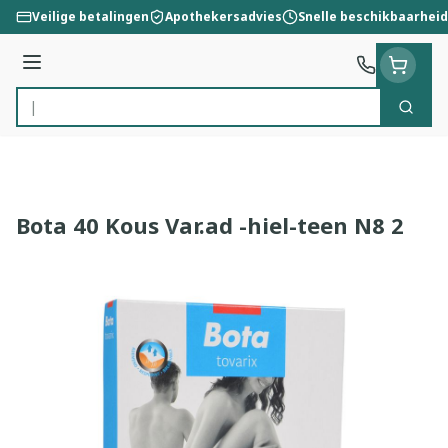
Ga naar de inhoud
Veilige betalingen
Apothekersadvies
Snelle beschikbaarheid
Menu
Zoek
Product, merk, categorie...
Bota 40 Kous Var.ad -hiel-teen N8 2